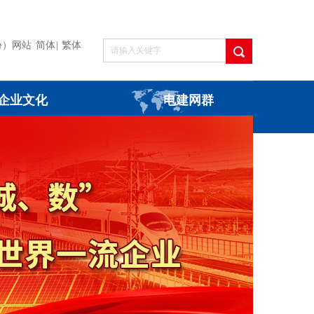
份）网站
简体
|
繁体
企业文化
电建网群